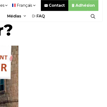
Contact
Adhésion
es
Français
Médias
FAQ
r?