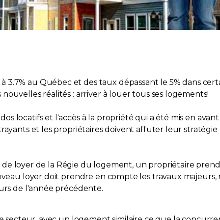
 3.7% au Québec et des taux dépassant le 5% dans certai
ouvelles réalités : arriver à louer tous ses logements!
 locatifs et l'accès à la propriété qui a été mis en avan
rayants et les propriétaires doivent affuter leur stratégi
tion de loyer de la Régie du logement, un propriétaire pr
ouveau loyer doit prendre en compte les travaux majeurs,
ours de l'année précédente.
re secteur, avec un logement similaire ce que la concurren