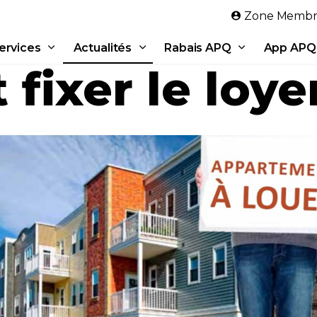
Aller au contenu principal
Zone Membr
ervices
Actualités
Rabais APQ
App APQ
ixer le loye