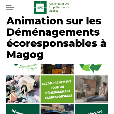
Aller au contenu principal
Animation sur les
Accueil
Déménagements
Services
écoresponsables à
Actualités
Magog
Journal
Juridique
Mot de l'éditeur
Divers