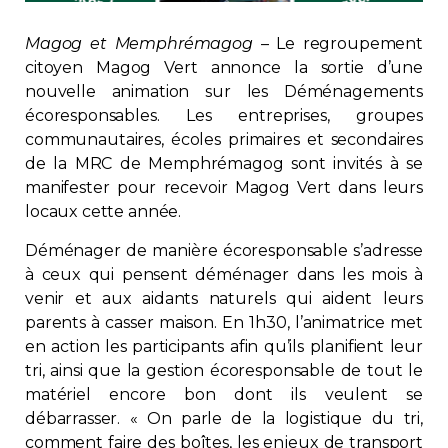
Immobilier
Magog et Memphrémagog
– Le regroupement
citoyen Magog Vert annonce la sortie d’une
Réglementation
nouvelle animation sur les
Déménagements
écoresponsables
. Les entreprises, groupes
Copropriété
communautaires, écoles primaires et secondaires
de la MRC de Memphrémagog sont invités à se
manifester pour recevoir Magog Vert dans leurs
Environnement
locaux cette année.
Rabais APQ
Déménager de manière écoresponsable
s’adresse
à ceux qui pensent déménager dans les mois à
venir et aux aidants naturels qui aident leurs
App APQ
parents à casser maison. En 1h30, l’animatrice met
en action les participants afin qu’ils planifient leur
Médias
tri, ainsi que la gestion écoresponsable de tout le
matériel encore bon dont ils veulent se
FAQ
débarrasser. «
On parle de la logistique du tri,
comment faire des boîtes, les enjeux de transport