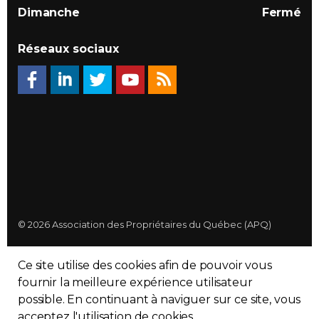
Dimanche
Fermé
Réseaux sociaux
© 2026 Association des Propriétaires du Québec (APQ)
Politique de confidentialité
Ce site utilise des cookies afin de pouvoir vous
Plan du site
fournir la meilleure expérience utilisateur
possible. En continuant à naviguer sur ce site, vous
Made with
uSkinned
acceptez l'utilisation de cookies.