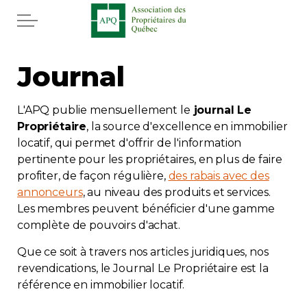
Aller au contenu principal
Accueil
Journal
Services
L'APQ publie mensuellement le
journal Le
Propriétaire
, la source d'excellence en immobilier
Actualités
locatif, qui permet d'offrir de l'information
pertinente pour les propriétaires, en plus de faire
Journal
profiter, de façon régulière,
des rabais avec des
annonceurs
, au niveau des produits et services.
Les membres peuvent bénéficier d'une gamme
Juridique
complète de pouvoirs d'achat.
Mot de l'éditeur
Que ce soit à travers nos articles juridiques, nos
revendications, le Journal Le Propriétaire est la
référence en immobilier locatif.
Divers