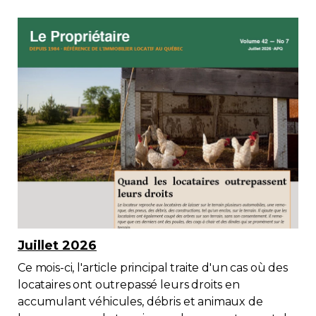
Immobilier
Réglementation
Copropriété
Environnement
Rabais APQ
App APQ
Juillet 2026
Médias
Ce mois-ci, l'article principal traite d'un cas où des
locataires ont outrepassé leurs droits en
FAQ
accumulant véhicules, débris et animaux de