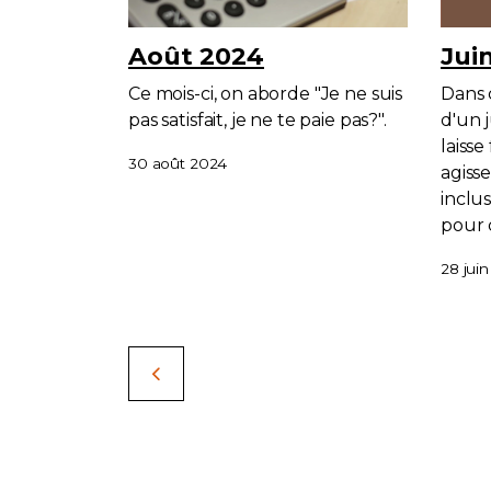
Août 2024
Jui
Ce mois-ci, on aborde "Je ne suis
Dans 
pas satisfait, je ne te paie pas?".
d'un 
laisse
30 août 2024
agisse
inclus
pour 
28 jui