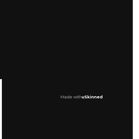
Made with
uSkinned