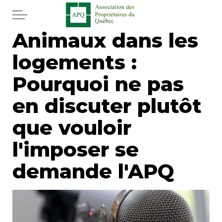
Aller au contenu principal
Animaux dans les
Accueil
logements :
Services
Pourquoi ne pas
Actualités
en discuter plutôt
que vouloir
Journal
l'imposer se
Juridique
demande l'APQ
Mot de l'éditeur
Divers