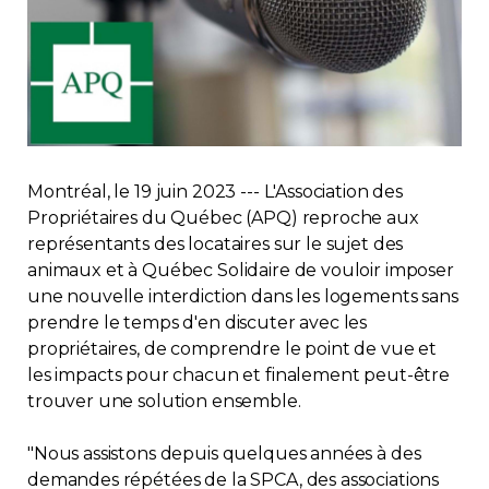
Immobilier
Réglementation
Copropriété
Montréal, le 19 juin 2023 --- L'Association des
Environnement
Propriétaires du Québec (APQ) reproche aux
représentants des locataires sur le sujet des
Rabais APQ
animaux et à Québec Solidaire de vouloir imposer
une nouvelle interdiction dans les logements sans
prendre le temps d'en discuter avec les
App APQ
propriétaires, de comprendre le point de vue et
les impacts pour chacun et finalement peut-être
Médias
trouver une solution ensemble.
FAQ
"Nous assistons depuis quelques années à des
demandes répétées de la SPCA, des associations