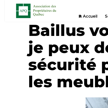
Accueil
S
Baillus v
je peux 
sécurité 
les meubl