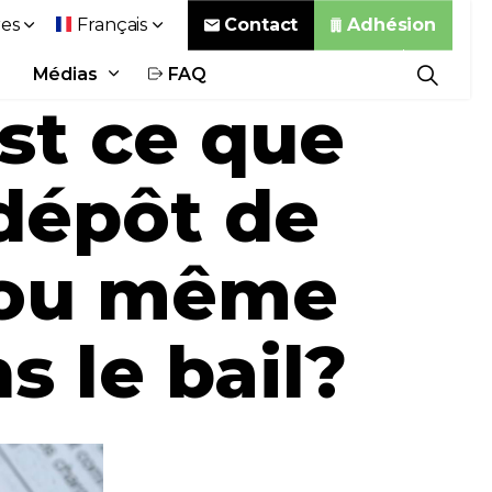
Contact
Adhésion
es
Français
Médias
FAQ
st ce que
dépôt de
s ou même
s le bail?