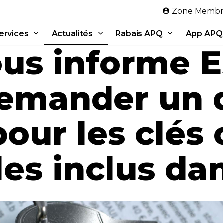
Aller au contenu principal
Zone Membr
ervices
Actualités
Rabais APQ
App APQ
ous informe E
demander un 
pour les clé
es inclus dan