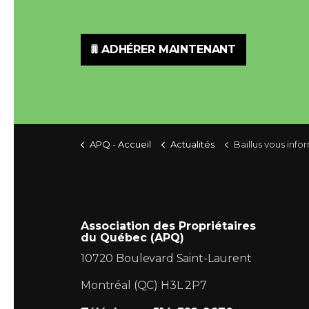
ADHÉRER MAINTENANT
APQ - Accueil
Actualités
Baillus vous informe Est ce que je peux demander un dépôt de sécurité pour les
Association des Propriétaires
du Québec (APQ)
10720 Boulevard Saint-Laurent
Montréal (QC) H3L 2P7