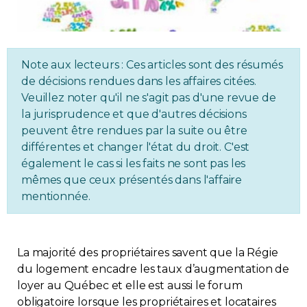
Immobilier
Réglementation
Note aux lecteurs : Ces articles sont des résumés
de décisions rendues dans les affaires citées.
Copropriété
Veuillez noter qu'il ne s'agit pas d'une revue de
la jurisprudence et que d'autres décisions
Environnement
peuvent être rendues par la suite ou être
différentes et changer l'état du droit. C'est
également le cas si les faits ne sont pas les
Rabais APQ
mêmes que ceux présentés dans l'affaire
mentionnée.
App APQ
Médias
La majorité des propriétaires savent que la Régie
du logement encadre les taux d’augmentation de
FAQ
loyer au Québec et elle est aussi le forum
obligatoire lorsque les propriétaires et locataires