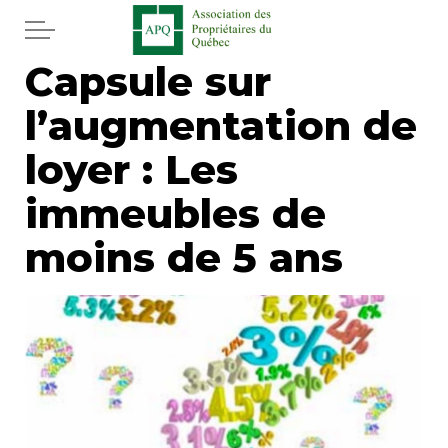
Aller au contenu principal
Capsule sur
Accueil
l’augmentation de
Services
loyer : Les
Actualités
immeubles de
moins de 5 ans
Journal
Juridique
Mot de l'éditeur
Divers