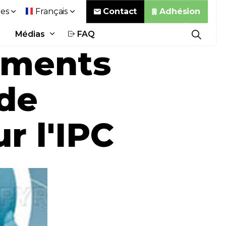
Contact
Adhésion
es
Français
Médias
FAQ
liments
 de
r l'IPC