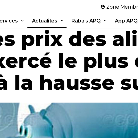
Aller au contenu principal
Zone Membr
ervices
Actualités
Rabais APQ
App APQ
es prix des a
xercé le plus
à la hausse su