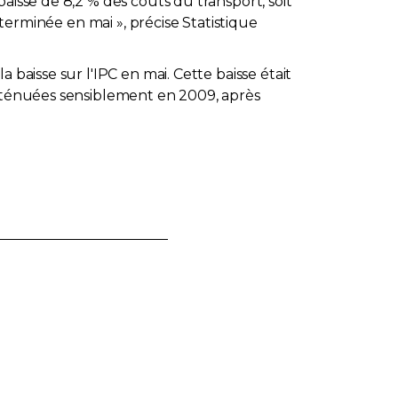
aisse de 8,2 % des coûts du transport, soit
 terminée en mai », précise Statistique
baisse sur l'IPC en mai. Cette baisse était
atténuées sensiblement en 2009, après