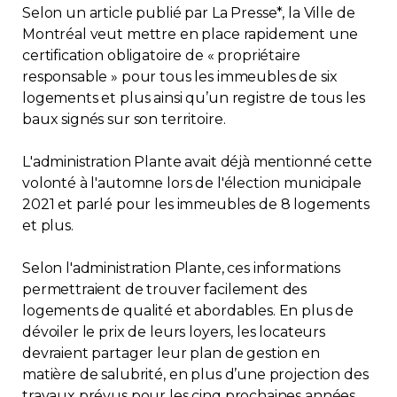
Selon un article publié par La Presse*, la Ville de
Immobilier
Montréal veut mettre en place rapidement une
certification obligatoire de « propriétaire
Réglementation
responsable » pour tous les immeubles de six
logements et plus ainsi qu’un registre de tous les
Copropriété
baux signés sur son territoire.
L'administration Plante avait déjà mentionné cette
Environnement
volonté à l'automne lors de l'élection municipale
2021 et parlé pour les immeubles de 8 logements
Rabais APQ
et plus.
App APQ
Selon l'administration Plante, ces informations
permettraient de trouver facilement des
logements de qualité et abordables. En plus de
Médias
dévoiler le prix de leurs loyers, les locateurs
devraient partager leur plan de gestion en
FAQ
matière de salubrité, en plus d’une projection des
travaux prévus pour les cinq prochaines années.