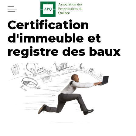
Aller au contenu principal
Certification
Accueil
d'immeuble et
Services
registre des baux
Actualités
Journal
Juridique
Mot de l'éditeur
Divers