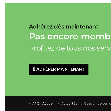
Adhérez dès maintenant
Pas encore membr
Profitez de tous nos ser
ADHÉRER MAINTENANT
APQ - Accueil
Actualités
Cession de bail et sous-location : des modifications nécessai