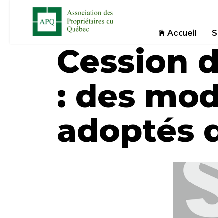
Accueil
S
Cession d
: des mod
adoptés d