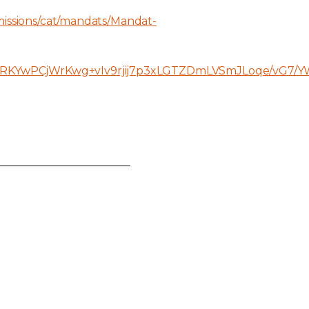
missions/cat/mandats/Mandat-
+TRKYwPCjWrKwg+vIv9rjij7p3xLGTZDmLVSmJLoqe/vG7/Y