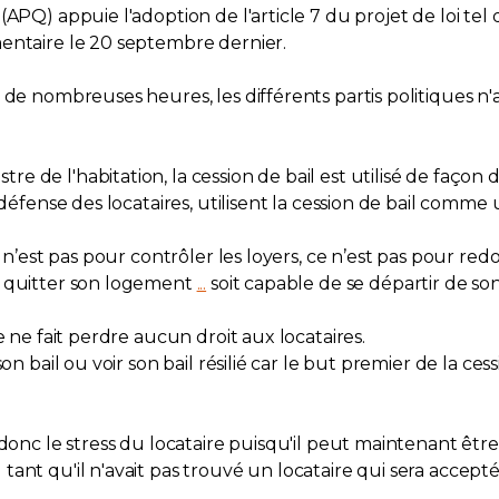
APQ) appuie l'adoption de l'article 7 du projet de loi tel
entaire le 20 septembre dernier.
 de nombreuses heures, les différents partis politiques n'
e de l'habitation, la cession de bail est utilisé de faço
 défense des locataires, utilisent la cession de bail comme 
e n’est pas pour contrôler les loyers, ce n’est pas pour r
e quitter son logement
...
soit capable de se départir de son
e ne fait perdre aucun droit aux locataires.
on bail ou voir son bail résilié car le but premier de la ces
onc le stress du locataire puisqu'il peut maintenant être li
nt qu'il n'avait pas trouvé un locataire qui sera accepté 