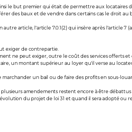
nsi le but premier qui était de permettre aux locataires de 
sférer des baux et de vendre dans certains cas le droit au b
tre article, l'article 7.0.1(2) qui insère après l'article 7 (
ut exiger de contrepartie.
ent ne peut exiger, outre le coût des services offerts et 
taire, un montant supérieur au loyer qu'il verse au locateu
 de marchander un bail ou de faire des profits en sous-louan
de, plusieurs amendements restent encore à être débattus 
'évolution du projet de loi 31 et quand il sera adopté ou r