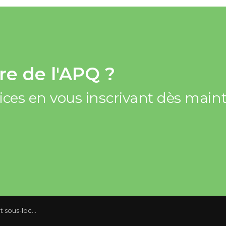
e de l'APQ ?
vices en vous inscrivant dès mai
res adoptés dans le projet de loi 31