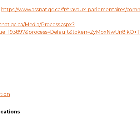
https://www.assnat.qc.ca/fr/travaux-parlementaires/com
snat.qc.ca/Media/Process.aspx?
ique_193897&process=Default&token=ZyMoxNwUn8ikQ
tion
cations