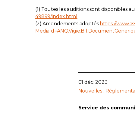
(1) Toutes les auditions sont disponibles au
49899/index.html
(2) Amendements adoptés
https://www.as
MediaId=ANQ.Vigie.Bll.DocumentGener
01 déc. 2023
Nouvelles
Réglementa
Service des communi