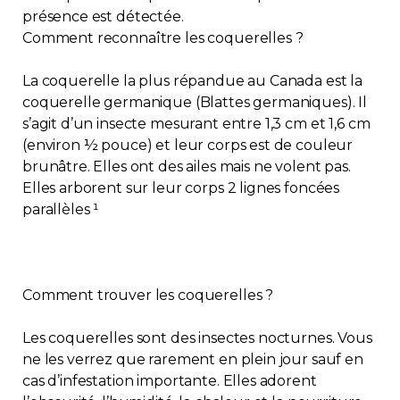
présence est détectée.
Contact
Comment reconnaître les coquerelles ?
Adhésion
La coquerelle la plus répandue au Canada est la
coquerelle germanique (Blattes germaniques). Il
s’agit d’un insecte mesurant entre 1,3 cm et 1,6 cm
(environ ½ pouce) et leur corps est de couleur
brunâtre. Elles ont des ailes mais ne volent pas.
Zone Membres
Elles arborent sur leur corps 2 lignes foncées
parallèles ¹
Français
Comment trouver les coquerelles ?
Les coquerelles sont des insectes nocturnes. Vous
ne les verrez que rarement en plein jour sauf en
cas d’infestation importante. Elles adorent