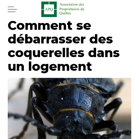
Aller au contenu principal
Comment se
Accueil
débarrasser des
Services
coquerelles dans
Actualités
un logement
Journal
Juridique
Mot de l'éditeur
Divers