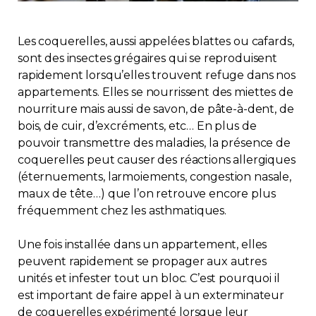
Immobilier
Les coquerelles, aussi appelées blattes ou cafards,
Réglementation
sont des insectes grégaires qui se reproduisent
rapidement lorsqu’elles trouvent refuge dans nos
appartements. Elles se nourrissent des miettes de
Copropriété
nourriture mais aussi de savon, de pâte-à-dent, de
bois, de cuir, d’excréments, etc… En plus de
Environnement
pouvoir transmettre des maladies, la présence de
coquerelles peut causer des réactions allergiques
Rabais APQ
(éternuements, larmoiements, congestion nasale,
maux de tête…) que l’on retrouve encore plus
fréquemment chez les asthmatiques.
App APQ
Une fois installée dans un appartement, elles
Médias
peuvent rapidement se propager aux autres
unités et infester tout un bloc. C’est pourquoi il
FAQ
est important de faire appel à un exterminateur
de coquerelles expérimenté lorsque leur