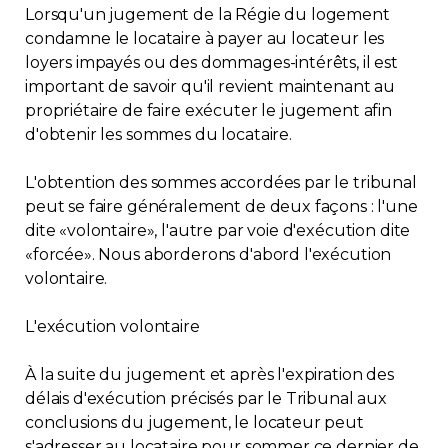
Lorsqu'un jugement de la Régie du logement
Immobilier
condamne le locataire à payer au locateur les
loyers impayés ou des dommages-intérêts, il est
Réglementation
important de savoir qu'il revient maintenant au
propriétaire de faire exécuter le jugement afin
Copropriété
d'obtenir les sommes du locataire.
L'obtention des sommes accordées par le tribunal
Environnement
peut se faire généralement de deux façons : l'une
dite «volontaire», l'autre par voie d'exécution dite
Rabais APQ
«forcée». Nous aborderons d'abord l'exécution
volontaire.
App APQ
L'exécution volontaire
Médias
À la suite du jugement et après l'expiration des
délais d'exécution précisés par le Tribunal aux
FAQ
conclusions du jugement, le locateur peut
s'adresser au locataire pour sommer ce dernier de