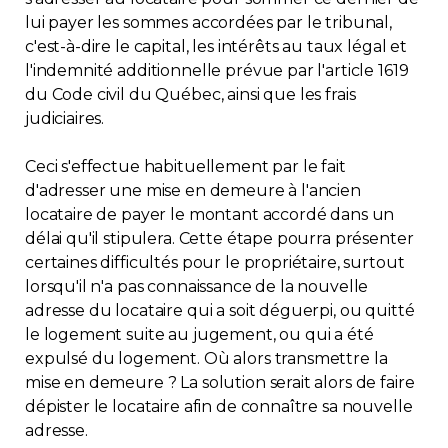
lui payer les sommes accordées par le tribunal,
Contact
c'est-à-dire le capital, les intérêts au taux légal et
l'indemnité additionnelle prévue par l'article 1619
Adhésion
du Code civil du Québec, ainsi que les frais
judiciaires.
Ceci s'effectue habituellement par le fait
d'adresser une mise en demeure à l'ancien
Zone Membres
locataire de payer le montant accordé dans un
délai qu'il stipulera. Cette étape pourra présenter
Français
certaines difficultés pour le propriétaire, surtout
lorsqu'il n'a pas connaissance de la nouvelle
adresse du locataire qui a soit déguerpi, ou quitté
le logement suite au jugement, ou qui a été
expulsé du logement. Où alors transmettre la
mise en demeure ? La solution serait alors de faire
dépister le locataire afin de connaître sa nouvelle
adresse.