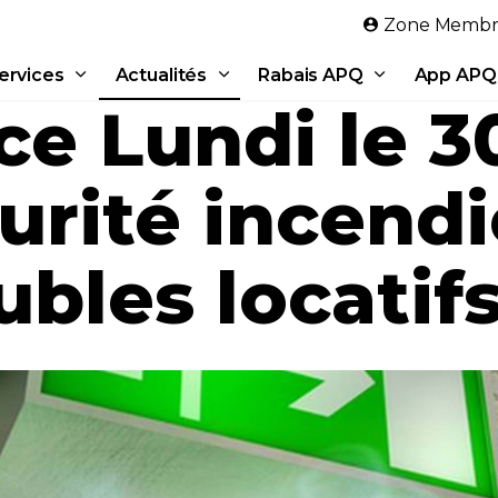
Aller au contenu principal
Zone Membr
ervices
Actualités
Rabais APQ
App APQ
e Lundi le 3
curité incend
bles locatif