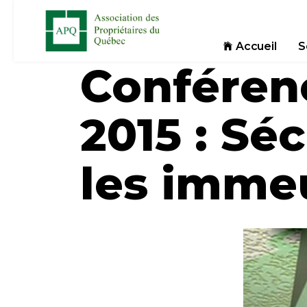
Accueil
S
Conférenc
2015 : Sé
les immeu