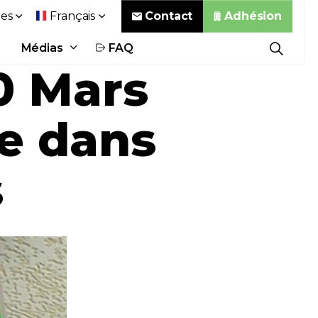
Contact
Adhésion
es
Français
Médias
FAQ
0 Mars
ie dans
s