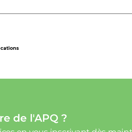
cations
e de l'APQ ?
vices en vous inscrivant dès mai