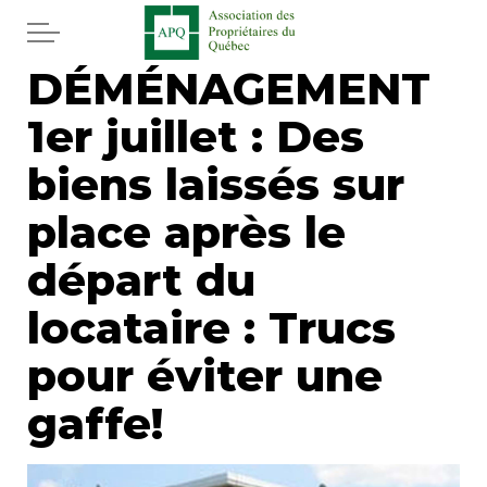
Aller au contenu principal
DÉMÉNAGEMENT
Accueil
1er juillet : Des
Services
biens laissés sur
Actualités
place après le
départ du
Journal
locataire : Trucs
Juridique
pour éviter une
Mot de l'éditeur
gaffe!
Divers