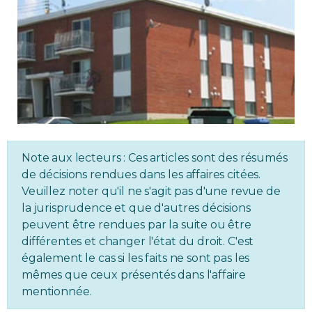
Immobilier
Réglementation
Copropriété
Environnement
Note aux lecteurs : Ces articles sont des résumés
Rabais APQ
de décisions rendues dans les affaires citées.
Veuillez noter qu'il ne s'agit pas d'une revue de
la jurisprudence et que d'autres décisions
App APQ
peuvent être rendues par la suite ou être
différentes et changer l'état du droit. C'est
Médias
également le cas si les faits ne sont pas les
mêmes que ceux présentés dans l'affaire
FAQ
mentionnée.