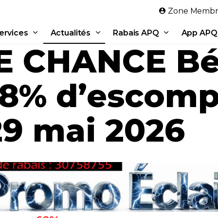
Aller au contenu principal
Zone Membr
ervices
Actualités
Rabais APQ
App APQ
 CHANCE Bét
8% d’escompt
29 mai 2026