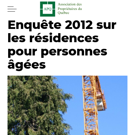
Aller au contenu principal
Enquête 2012 sur
Accueil
les résidences
Services
pour personnes
Actualités
âgées
Journal
Juridique
Mot de l'éditeur
Divers