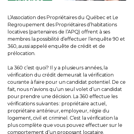
Immobilier
L’Association des Propriétaires du Québec et Le
Réglementation
Regroupement des Propriétaires d’habitations
locatives (partenaires de l’APQ) offrent à ses
membres la possibilité d’effectuer l’enquête 90 et
Copropriété
360, aussi appelé enquête de crédit et de
prélocation.
Environnement
La 360 c’est quoi? Il y a plusieurs années, la
Rabais APQ
vérification du crédit demeurait la vérification
courante à faire pour un candidat potentiel. De ce
fait, nous n’avions qu’un seul volet d’un candidat
App APQ
pour prendre une décision. La 360 effectue les
vérifications suivantes : propriétaire actuel,
Médias
propriétaire antérieur, employeur, régie du
logement, civil et criminel. C’est la vérification la
FAQ
plus complète que vous pouvez effectuer sur le
comportement d’un proposant locataire.