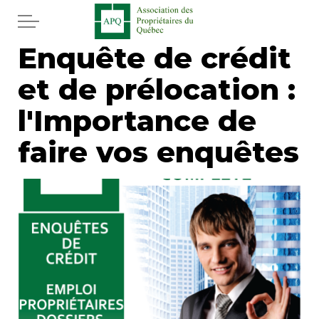
Aller au contenu principal
Enquête de crédit
Accueil
et de prélocation :
Services
l'Importance de
Actualités
faire vos enquêtes
Journal
Juridique
Mot de l'éditeur
Divers