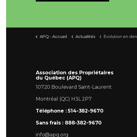
APQ - Accueil
Actualités
Évolution en dents de scie de l'accessibilité à la pro priété au
Association des Propriétaires
du Québec (APQ)
10720 Boulevard Saint-Laurent
Montréal (QC) H3L 2P7
Téléphone : 514-382-9670
Sans frais : 888-382-9670
info@apq.org