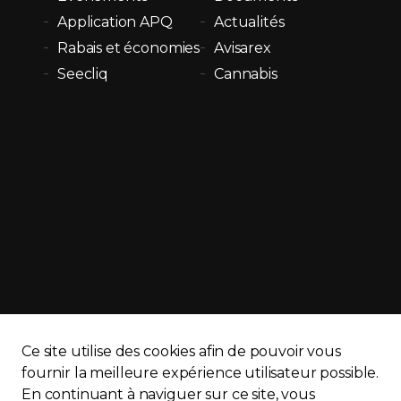
Application APQ
Actualités
Rabais et économies
Avisarex
Seecliq
Cannabis
Ce site utilise des cookies afin de pouvoir vous
fournir la meilleure expérience utilisateur possible.
En continuant à naviguer sur ce site, vous
APQ)
Politique de confidentialité
Plan du site