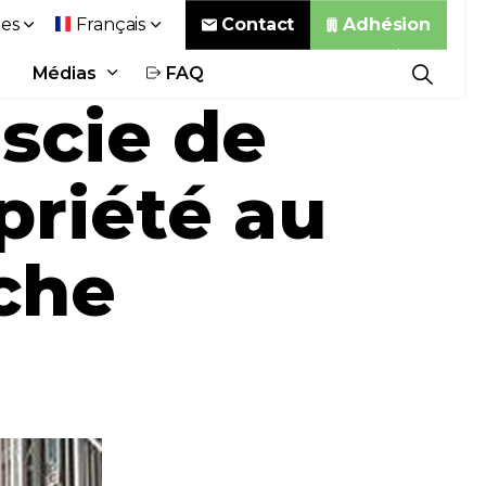
Contact
Adhésion
es
Français
Médias
FAQ
scie de
 priété au
che