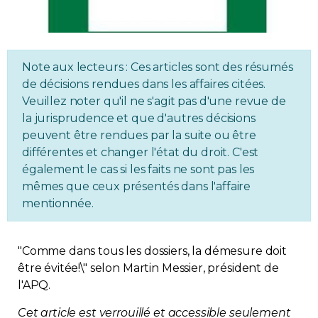
Immobilier
Réglementation
Note aux lecteurs : Ces articles sont des résumés
de décisions rendues dans les affaires citées.
Copropriété
Veuillez noter qu'il ne s'agit pas d'une revue de
la jurisprudence et que d'autres décisions
Environnement
peuvent être rendues par la suite ou être
différentes et changer l'état du droit. C'est
également le cas si les faits ne sont pas les
Rabais APQ
mêmes que ceux présentés dans l'affaire
mentionnée.
App APQ
"Comme dans tous les dossiers, la démesure doit
Médias
être évitée!\" selon Martin Messier, président de
l'APQ.
FAQ
Cet article est verrouillé et accessible seulement