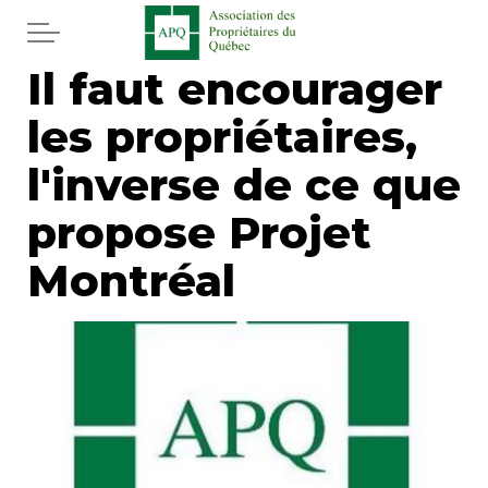
Aller au contenu principal
Il faut encourager
Accueil
les propriétaires,
Services
l'inverse de ce que
Actualités
propose Projet
Montréal
Journal
Juridique
Mot de l'éditeur
Divers