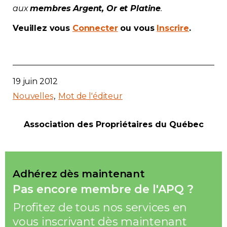
aux
membres Argent, Or et Platine
.
Contact
Veuillez vous
Connecter
ou vous
Inscrire
.
Adhésion
19 juin 2012
Nouvelles
Mot de l'éditeur
Zone Membres
Association des Propriétaires du Québec
Français
Adhérez dès maintenant
Pas encore membre de l'APQ ?
Profitez de tous nos services en
vous inscrivant dès maintenant