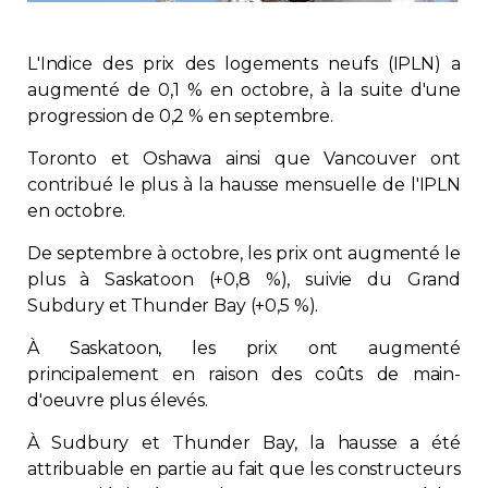
Immobilier
L'Indice des prix des logements neufs (IPLN) a
Réglementation
augmenté de 0,1 % en octobre, à la suite d'une
progression de 0,2 % en septembre.
Copropriété
Toronto et Oshawa ainsi que Vancouver ont
contribué le plus à la hausse mensuelle de l'IPLN
Environnement
en octobre.
De septembre à octobre, les prix ont augmenté le
Rabais APQ
plus à Saskatoon (+0,8 %), suivie du Grand
Subdury et Thunder Bay (+0,5 %).
App APQ
À Saskatoon, les prix ont augmenté
principalement en raison des coûts de main-
Médias
d'oeuvre plus élevés.
À Sudbury et Thunder Bay, la hausse a été
FAQ
attribuable en partie au fait que les constructeurs