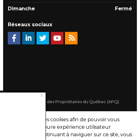
Dimanche
Fermé
Réseaux sociaux
© 2026 Association des Propriétaires du Québec (APQ)
Politique de confidentialité
Ce site utilise des cookies afin de pouvoir vous
Plan du site
fournir la meilleure expérience utilisateur
possible. En continuant à naviguer sur ce site, vous
Made with
uSkinned