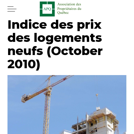
Aller au contenu principal
Indice des prix
Accueil
des logements
Services
neufs (October
Actualités
2010)
Journal
Juridique
Mot de l'éditeur
Divers