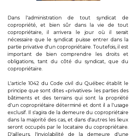
Immobilier
Dans l'administration de tout syndicat de
Réglementation
copropriété, et bien sûr dans la vie de tout
copropriétaire, il arrivera le jour où il serait
nécessaire que le syndicat puisse entrer dans la
Copropriété
partie privative d'un copropriétaire. Toutefois, il est
important de bien comprendre les droits et
Environnement
obligations, tant du côté du syndicat, que du
copropriétaire.
Rabais APQ
L'article 1042 du Code civil du Québec établit le
principe que sont dites «privatives» les parties des
App APQ
bâtiments et des terrains qui sont la propriété
d'un copropriétaire déterminé et dont il a l'usage
Médias
exclusif. Il s'agira de la demeure du copropriétaire
dans la majorité des cas, et dans d'autres les lieux
FAQ
seront occupés par le locataire du copropriétaire.
D'ailleurs, l'inviolabilité de la demeure d'une