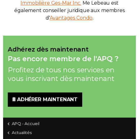
Immobilière Ges-Mar Inc.
Me Lebeau est
également conseiller juridique aux membres
d'
Avantages Condo
.
Adhérez dès maintenant
Pas encore membre de l'APQ ?
Profitez de tous nos services en
vous inscrivant dès maintenant
ADHÉRER MAINTENANT
APQ - Accueil
Actualités