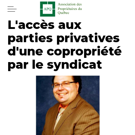
Aller au contenu principal
L'accès aux
Accueil
parties privatives
Services
d'une copropriété
Actualités
par le syndicat
Journal
Juridique
Mot de l'éditeur
Divers