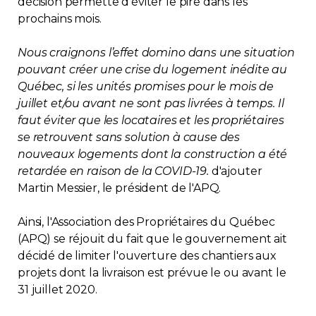
décision permette d'éviter le pire dans les
prochains mois.
Contact
Nous craignons l’effet domino dans une situation
Adhésion
pouvant créer une crise du logement inédite au
Québec, si les unités promises pour le mois de
juillet et/ou avant ne sont pas livrées à temps. Il
faut éviter que les locataires et les propriétaires
se retrouvent sans solution à cause des
Zone Membres
nouveaux logements dont la construction a été
retardée en raison de la COVID-19.
d'ajouter
Français
Martin Messier, le président de l'APQ.
Ainsi, l'Association des Propriétaires du Québec
(APQ) se réjouit du fait que le gouvernement ait
décidé de limiter l'ouverture des chantiers aux
projets dont la livraison est prévue le ou avant le
31 juillet 2020.