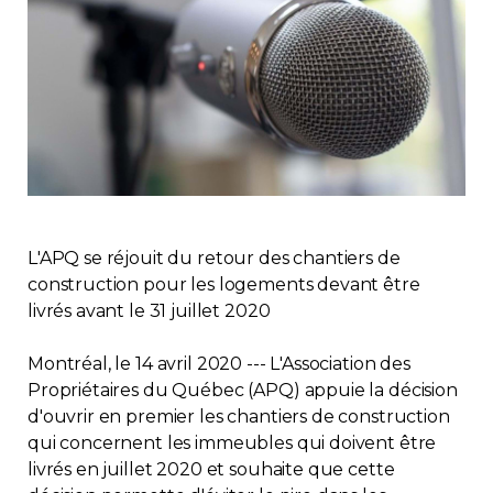
Immobilier
Réglementation
Copropriété
Environnement
L'APQ se réjouit du retour des chantiers de
Rabais APQ
construction pour les logements devant être
livrés avant le 31 juillet 2020
App APQ
Montréal, le 14 avril 2020 --- L'Association des
Médias
Propriétaires du Québec (APQ) appuie la décision
d'ouvrir en premier les chantiers de construction
qui concernent les immeubles qui doivent être
FAQ
livrés en juillet 2020 et souhaite que cette