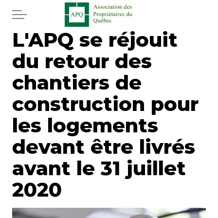
Aller au contenu principal
L'APQ se réjouit
Accueil
du retour des
Services
chantiers de
Actualités
construction pour
les logements
Journal
devant être livrés
Juridique
avant le 31 juillet
Mot de l'éditeur
2020
Divers