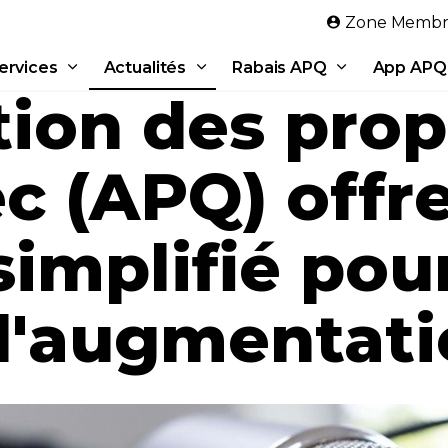
Aller au contenu principal
Zone Membr
ervices
Actualités
Rabais APQ
App APQ
tion des prop
c (APQ) offr
implifié pour
 d'augmentat