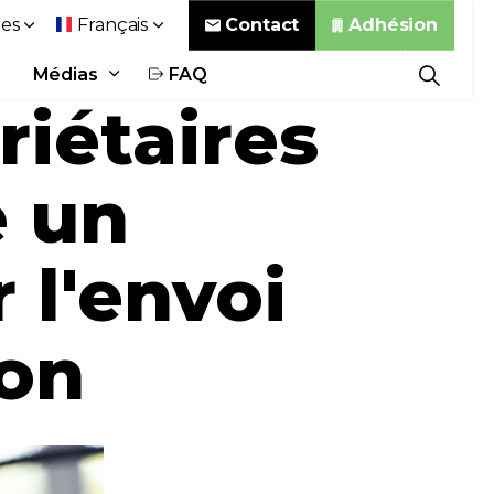
Contact
Adhésion
es
Français
Médias
FAQ
riétaires
e un
 l'envoi
ion