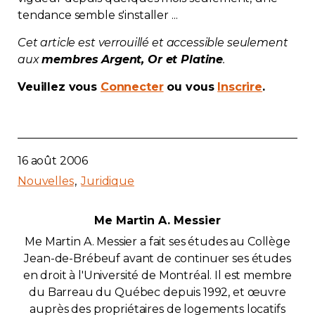
tendance semble s'installer ...
Contact
Cet article est verrouillé et accessible seulement
Adhésion
aux
membres Argent, Or et Platine
.
Veuillez vous
Connecter
ou vous
Inscrire
.
Zone Membres
16 août 2006
Français
Nouvelles
Juridique
Me Martin A. Messier
Me Martin A. Messier a fait ses études au Collège
Jean-de-Brébeuf avant de continuer ses études
en droit à l'Université de Montréal. Il est membre
du Barreau du Québec depuis 1992, et œuvre
auprès des propriétaires de logements locatifs