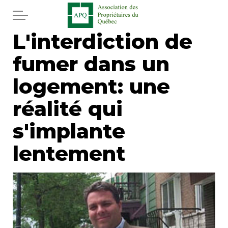
Aller au contenu principal
L'interdiction de
Accueil
fumer dans un
Services
logement: une
Actualités
réalité qui
s'implante
Journal
lentement
Juridique
Mot de l'éditeur
Divers