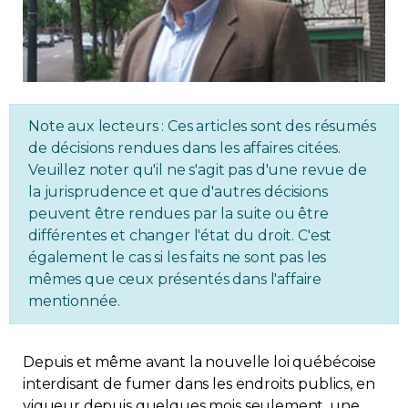
Immobilier
Réglementation
Copropriété
Note aux lecteurs : Ces articles sont des résumés
de décisions rendues dans les affaires citées.
Veuillez noter qu'il ne s'agit pas d'une revue de
Environnement
la jurisprudence et que d'autres décisions
peuvent être rendues par la suite ou être
Rabais APQ
différentes et changer l'état du droit. C'est
également le cas si les faits ne sont pas les
App APQ
mêmes que ceux présentés dans l'affaire
mentionnée.
Médias
Depuis et même avant la nouvelle loi québécoise
FAQ
interdisant de fumer dans les endroits publics, en
vigueur depuis quelques mois seulement, une