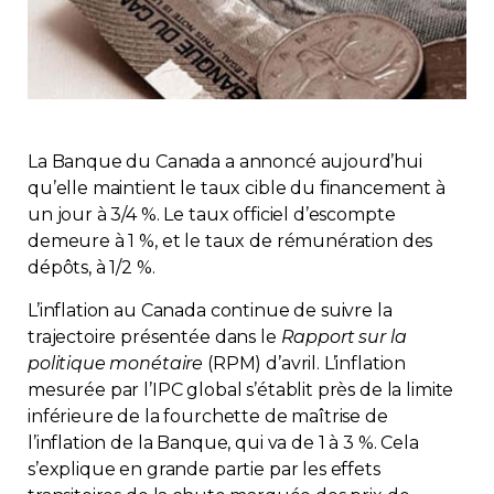
Immobilier
Réglementation
Copropriété
La Banque du Canada a annoncé aujourd’hui
qu’elle maintient le taux cible du financement à
Environnement
un jour à 3/4 %. Le taux officiel d’escompte
demeure à 1 %, et le taux de rémunération des
dépôts, à 1/2 %.
Rabais APQ
L’inflation au Canada continue de suivre la
App APQ
trajectoire présentée dans le
Rapport sur la
politique monétaire
(RPM) d’avril. L’inflation
mesurée par l’IPC global s’établit près de la limite
Médias
inférieure de la fourchette de maîtrise de
l’inflation de la Banque, qui va de 1 à 3 %. Cela
FAQ
s’explique en grande partie par les effets