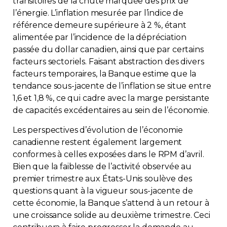
transitoires de la chute marquée des prix de
l’énergie. L’inflation mesurée par l’indice de
Contact
référence demeure supérieure à 2 %, étant
alimentée par l’incidence de la dépréciation
Adhésion
passée du dollar canadien, ainsi que par certains
facteurs sectoriels. Faisant abstraction des divers
facteurs temporaires, la Banque estime que la
tendance sous-jacente de l’inflation se situe entre
1,6 et 1,8 %, ce qui cadre avec la marge persistante
Zone Membres
de capacités excédentaires au sein de l’économie.
Français
Les perspectives d’évolution de l’économie
canadienne restent également largement
conformes à celles exposées dans le RPM d’avril.
Bien que la faiblesse de l’activité observée au
premier trimestre aux États-Unis soulève des
questions quant à la vigueur sous-jacente de
cette économie, la Banque s’attend à un retour à
une croissance solide au deuxième trimestre. Ceci