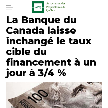
Aller au contenu principal
La Banque du
Accueil
Canada laisse
Services
inchangé le taux
Actualités
cible du
financement à un
Journal
jour à 3/4 %
Juridique
Mot de l'éditeur
Divers