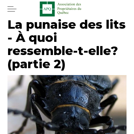
Aller au contenu principal
La punaise des lits
Accueil
- À quoi
Services
ressemble-t-elle?
Actualités
(partie 2)
Journal
Juridique
Mot de l'éditeur
Divers