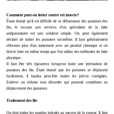
Immobilier
Comment peut-on lutter contre cet insecte?
Réglementation
Étant donné qu'il est difficile de se débarrasser des punaises des
lits, le recours aux services d'un spécialiste de la lutte
antiparasitaire est une solution simple. On peut également
Copropriété
décider de traiter les punaises soi-même. Il faut généralement
effectuer plus d'un traitement avec un produit chimique et on
Environnement
doit le faire en même temps que l'on utilise des méthodes de lutte
physique.
Rabais APQ
Il faut être très rigoureux lorsqu'on traite une infestation de
punaises des lits. Étant donné que les punaises se déplacent
App APQ
facilement, il faudra peut-être traiter les pièces contigües.
Enlever ou réduire tout désordre qui pourrait contribuer au
déplacement des punaises.
Médias
Traitement des lits
FAQ
On doit traiter les matelas infestés au moyen de la vapeur. Il faut