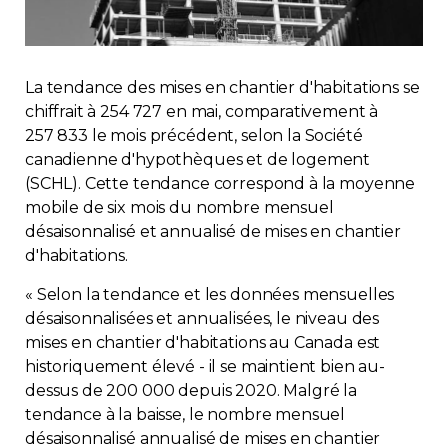
Immobilier
Réglementation
La tendance des mises en chantier d'habitations se
chiffrait à 254 727 en mai, comparativement à
Copropriété
257 833 le mois précédent, selon la Société
canadienne d'hypothèques et de logement
(SCHL). Cette tendance correspond à la moyenne
Environnement
mobile de six mois du nombre mensuel
désaisonnalisé et annualisé de mises en chantier
Rabais APQ
d'habitations.
« Selon la tendance et les données mensuelles
App APQ
désaisonnalisées et annualisées, le niveau des
mises en chantier d'habitations au Canada est
Médias
historiquement élevé - il se maintient bien au-
dessus de 200 000 depuis 2020. Malgré la
FAQ
tendance à la baisse, le nombre mensuel
désaisonnalisé annualisé de mises en chantier