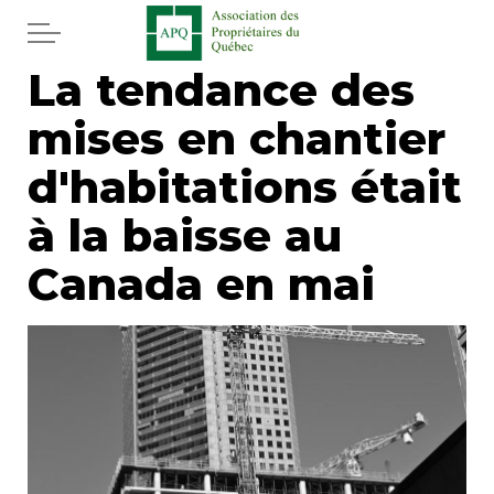
Aller au contenu principal
La tendance des
Accueil
mises en chantier
Services
d'habitations était
Actualités
à la baisse au
Canada en mai
Journal
Juridique
Mot de l'éditeur
Divers