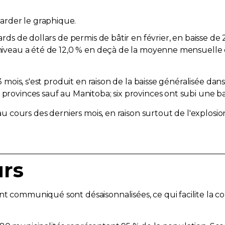
liards de dollars de permis de bâtir en février, en baiss
 niveau a été de 12,0 % en deçà de la moyenne mensuelle d
3 mois, s'est produit en raison de la baisse généralisée dans
 provinces sauf au Manitoba; six provinces ont subi une bai
s au cours des derniers mois, en raison surtout de l'explos
urs
nt communiqué sont désaisonnalisées, ce qui facilite la com