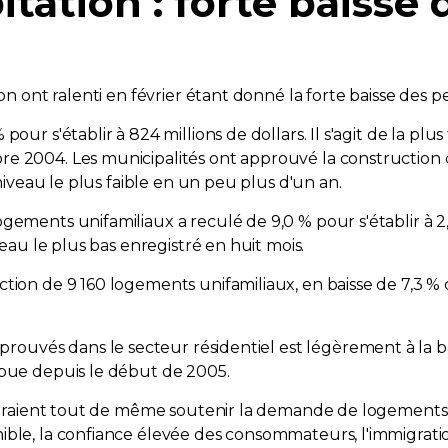
itation : forte baiss
ion ont ralenti en février étant donné la forte baisse des
our s'établir à 824 millions de dollars. Il s'agit de la pl
re 2004. Les municipalités ont approuvé la constructio
 niveau le plus faible en un peu plus d'un an.
ements unifamiliaux a reculé de 9,0 % pour s'établir à 2,2 
veau le plus bas enregistré en huit mois.
ction de 9 160 logements unifamiliaux, en baisse de 7,3 %
uvés dans le secteur résidentiel est légèrement à la b
mpue depuis le début de 2005.
pourraient tout de même soutenir la demande de logements
ble, la confiance élevée des consommateurs, l'immigration 