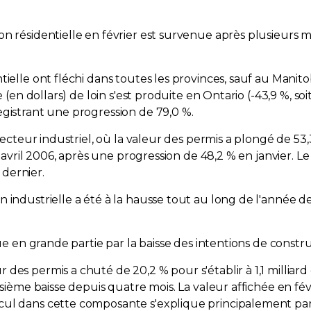
on résidentielle en février est survenue après plusieurs
ielle ont fléchi dans toutes les provinces, sauf au Manito
 (en dollars) de loin s'est produite en Ontario (-43,9 %, soi
egistrant une progression de 79,0 %.
secteur industriel, où la valeur des permis a plongé de 53,
s avril 2006, après une progression de 48,2 % en janvier. Le
dernier.
industrielle a été à la hausse tout au long de l'année der
que en grande partie par la baisse des intentions de constr
es permis a chuté de 20,2 % pour s'établir à 1,1 milliard de
isième baisse depuis quatre mois. La valeur affichée en fév
cul dans cette composante s'explique principalement par 