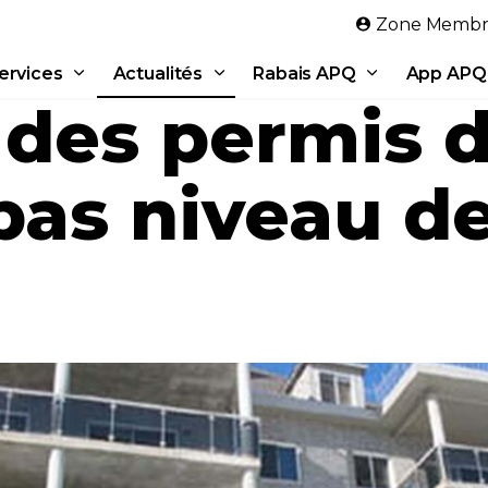
Aller au contenu principal
Zone Membr
ervices
Actualités
Rabais APQ
App APQ
 des permis d
bas niveau d