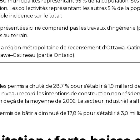
380 municipalités représentant 95 % de la population. Ses
ion. Les collectivités représentant les autres 5 % de la pop
ble incidence sur le total.
 présentées ici ne comprend pas les travaux d'ingénierie 
 au terrain.
 région métropolitaine de recensement d'Ottawa–Gatinea
awa–Gatineau (partie Ontario).
des permis a chuté de 28,7 % pour s'établir à 1,9 milliard 
 niveau record les intentions de construction non résidentie
 en deçà de la moyenne de 2006. Le secteur industriel a af
rmis de bâtir a diminué de 17,8 % pour s'établir à 3,0 millia