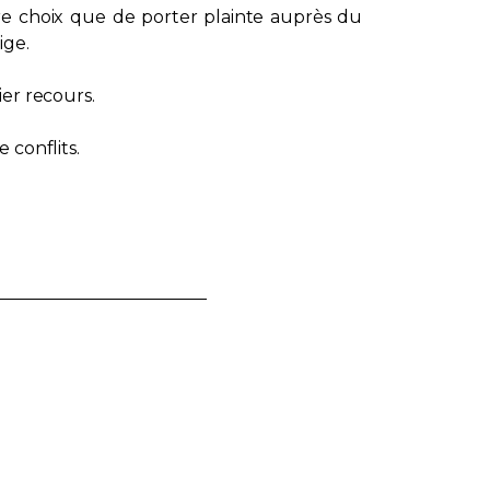
utre choix que de porter plainte auprès du
ige.
er recours.
 conflits.