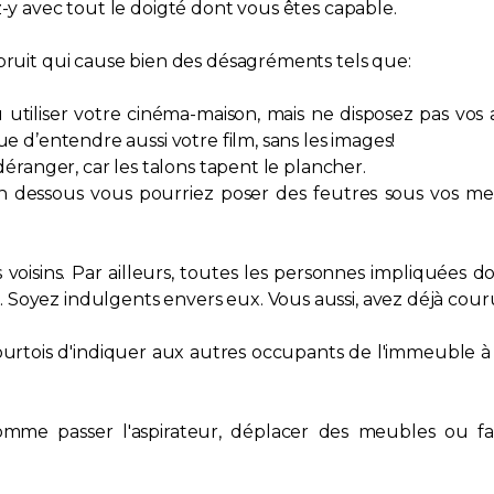
z-y avec tout le doigté dont vous êtes capable.
 bruit qui cause bien des désagréments tels que:
utiliser votre cinéma-maison, mais ne disposez pas vos 
ue d’entendre aussi votre film, sans les images!
 déranger, car les talons tapent le plancher.
en dessous vous pourriez poser des feutres sous vos me
voisins. Par ailleurs, toutes les personnes impliquées 
Soyez indulgents envers eux. Vous aussi, avez déjà couru
n courtois d'indiquer aux autres occupants de l'immeuble 
comme passer l'aspirateur, déplacer des meubles ou f