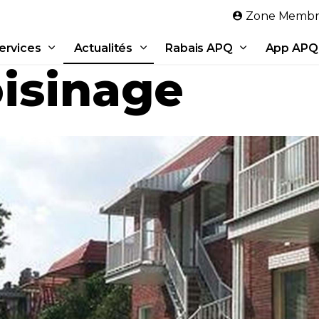
Aller au contenu principal
Zone Membr
ervices
Actualités
Rabais APQ
App APQ
oisinage