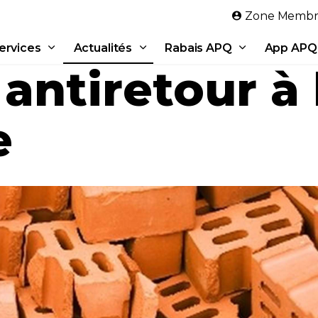
Aller au contenu principal
Zone Membr
ervices
Actualités
Rabais APQ
App APQ
 antiretour à 
e