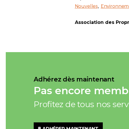
Nouvelles
Environnem
Association des Prop
Adhérez dès maintenant
Pas encore membr
Profitez de tous nos ser
ADHÉRER MAINTENANT