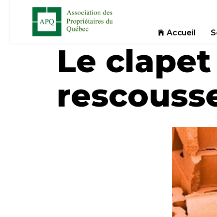
Accueil
S
Le clapet
rescouss