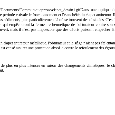
Dans une optique 
de période estivale le fonctionnement et l'étanchéité du clapet antiretour. I
es sédiments, plus particulièrement là où se trouvent des obstacles. C'est 
 qui empêcheront la fermeture hermétique de l'obturateur contre son s
ert, mais il n'est pas impossible que des débris puissent empêcher là 
'un clapet antiretour métallique, l'obturateur et le siège n'aient pas été ent
ui est censé assurer une protection absolue contre le refoulement des égouts
t de plus en plus intenses en raison des changements climatiques, le cla
ut.