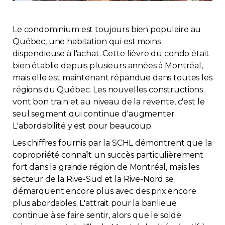
Immobilier
Le condominium est toujours bien populaire au
Réglementation
Québec, une habitation qui est moins
dispendieuse à l'achat. Cette fièvre du condo était
bien établie depuis plusieurs années à Montréal,
Copropriété
mais elle est maintenant répandue dans toutes les
régions du Québec. Les nouvelles constructions
Environnement
vont bon train et au niveau de la revente, c'est le
seul segment qui continue d'augmenter.
Rabais APQ
L'abordabilité y est pour beaucoup.
Les chiffres fournis par la SCHL démontrent que la
App APQ
copropriété connaît un succès particulièrement
fort dans la grande région de Montréal, mais les
Médias
secteur de la Rive-Sud et la Rive-Nord se
démarquent encore plus avec des prix encore
plus abordables. L'attrait pour la banlieue
FAQ
continue à se faire sentir, alors que le solde