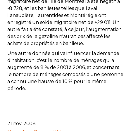
migratoire net de l'île de Montréal a été négatif à
Contact
-8 728, et les banlieues telles que Laval,
Lanaudière, Laurentides et Montérégie ont
enregistré un solde migratoire net de +29 011. Un
Adhésion
autre fait a été constaté, à ce jour, l'augmentation
des prix de la gazoline n'aurait pas affecté les
achats de propriétés en banlieue.
Une autre donnée qui va influencer la demande
Zone Membres
d'habitation, c'est le nombre de ménages qui a
augmenté de 8 % de 2001 à 2006, et concernant
Français
le nombre de ménages composés d'une personne
a connu une hausse de 10 % pour la même
période.
21 nov. 2008