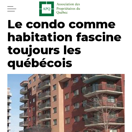
Aller au contenu principal
Le condo comme
Accueil
habitation fascine
Services
toujours les
Actualités
québécois
Journal
Juridique
Mot de l'éditeur
Divers