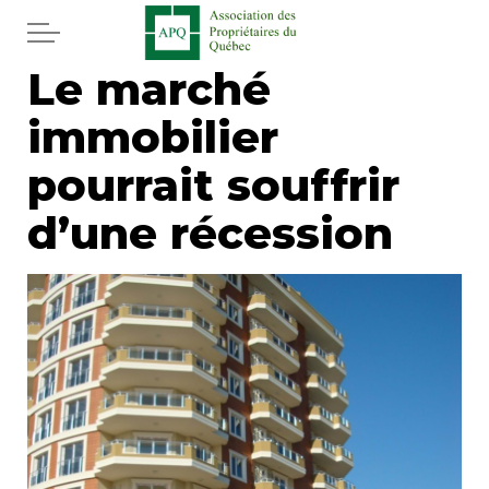
Aller au contenu principal
Le marché
Accueil
immobilier
Services
pourrait souffrir
Actualités
d’une récession
Journal
Juridique
Mot de l'éditeur
Divers