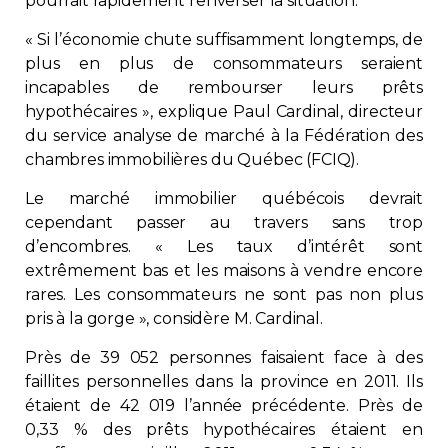
pourrait rapidement renverser la situation.
Contact
« Si l’économie chute suffisamment longtemps, de
plus en plus de consommateurs seraient
Adhésion
incapables de rembourser leurs prêts
hypothécaires », explique Paul Cardinal, directeur
du service analyse de marché à la Fédération des
chambres immobilières du Québec (FCIQ).
Le marché immobilier québécois devrait
Zone Membres
cependant passer au travers sans trop
d’encombres. « Les taux d’intérêt sont
Français
extrêmement bas et les maisons à vendre encore
rares. Les consommateurs ne sont pas non plus
pris à la gorge », considère M. Cardinal.
Près de 39 052 personnes faisaient face à des
faillites personnelles dans la province en 2011. Ils
étaient de 42 019 l’année précédente. Près de
0,33 % des prêts hypothécaires étaient en