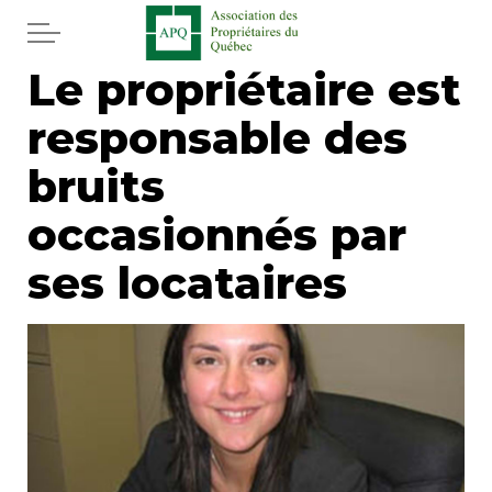
Aller au contenu principal
Le propriétaire est
Accueil
responsable des
Services
bruits
Actualités
occasionnés par
ses locataires
Journal
Juridique
Mot de l'éditeur
Divers