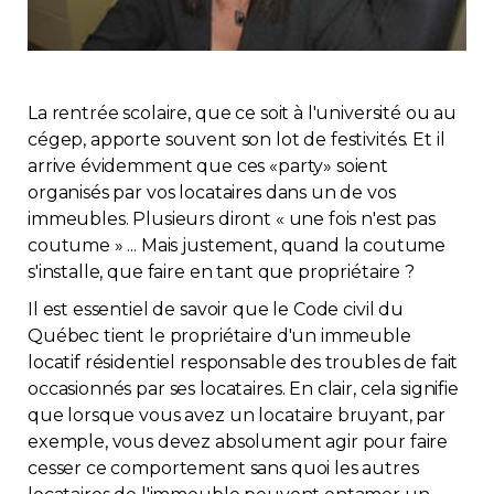
Immobilier
Réglementation
La rentrée scolaire, que ce soit à l'université ou au
cégep, apporte souvent son lot de festivités. Et il
Copropriété
arrive évidemment que ces «party» soient
organisés par vos locataires dans un de vos
Environnement
immeubles. Plusieurs diront « une fois n'est pas
coutume » ... Mais justement, quand la coutume
Rabais APQ
s'installe, que faire en tant que propriétaire ?
Il est essentiel de savoir que le Code civil du
App APQ
Québec tient le propriétaire d'un immeuble
locatif résidentiel responsable des troubles de fait
occasionnés par ses locataires. En clair, cela signifie
Médias
que lorsque vous avez un locataire bruyant, par
exemple, vous devez absolument agir pour faire
FAQ
cesser ce comportement sans quoi les autres