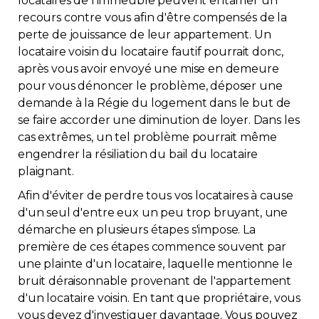
locataires de l'immeuble peuvent entamer un
recours contre vous afin d'être compensés de la
Contact
perte de jouissance de leur appartement. Un
locataire voisin du locataire fautif pourrait donc,
Adhésion
après vous avoir envoyé une mise en demeure
pour vous dénoncer le problème, déposer une
demande à la Régie du logement dans le but de
se faire accorder une diminution de loyer. Dans les
cas extrêmes, un tel problème pourrait même
Zone Membres
engendrer la résiliation du bail du locataire
plaignant.
Français
Afin d'éviter de perdre tous vos locataires à cause
d'un seul d'entre eux un peu trop bruyant, une
démarche en plusieurs étapes s'impose. La
première de ces étapes commence souvent par
une plainte d'un locataire, laquelle mentionne le
bruit déraisonnable provenant de l'appartement
d'un locataire voisin. En tant que propriétaire, vous
vous devez d'investiguer davantage. Vous pouvez