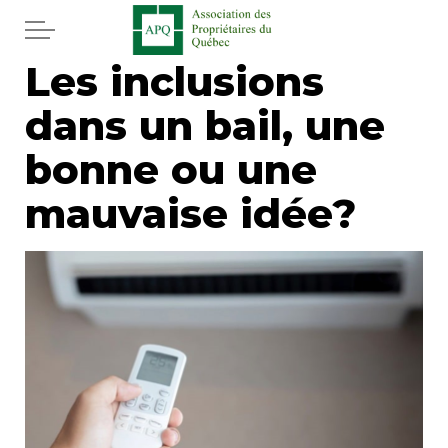
Aller au contenu principal
Les inclusions
Accueil
dans un bail, une
Services
bonne ou une
Actualités
mauvaise idée?
Journal
Juridique
Mot de l'éditeur
Divers