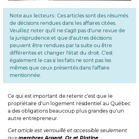
Immobilier
Note aux lecteurs : Ces articles sont des résumés
de décisions rendues dans les affaires citées.
Réglementation
Veuillez noter qu'il ne s'agit pas d'une revue de
la jurisprudence et que d'autres décisions
Copropriété
peuvent être rendues par la suite ou être
différentes et changer l'état du droit. C'est
Environnement
également le cas si les faits ne sont pas les
mêmes que ceux présentés dans l'affaire
mentionnée.
Rabais APQ
App APQ
Ce qui est important de retenir c'est que le
propriétaire d'un logement résidentiel au Québec
Médias
a des obligations beaucoup plus grandes qu'un
autre entrepreneur.
FAQ
Cet article est verrouillé et accessible seulement
aux
membres Argent, Or et Platine
.