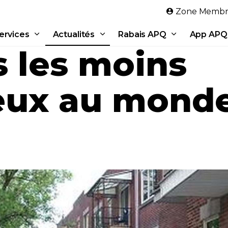
Aller au contenu principal
Zone Membr
ervices
Actualités
Rabais APQ
App APQ
s les moins
eux au monde