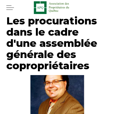
Aller au contenu principal
Les procurations
Accueil
dans le cadre
Services
d'une assemblée
Actualités
générale des
copropriétaires
Journal
Juridique
Mot de l'éditeur
Divers