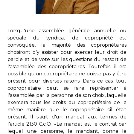
Immobilier
Réglementation
Lorsqu'une assemblée générale annuelle ou
spéciale du syndicat de copropriété est
Copropriété
convoquée, la majorité des copropriétaires
choisiront d'y assister pour exercer leur droit de
Environnement
parole et de vote sur les questions du ressort de
l'assemblée des copropriétaires. Toutefois, il est
Rabais APQ
possible qu'un copropriétaire ne puisse pas y être
présent pour diverses raisons. Dans ce cas, tout
copropriétaire peut se faire représenter à
App APQ
l'assemblée par la personne de son choix, laquelle
exercera tous les droits du copropriétaire de la
Médias
même manière que le copropriétaire s'il était
présent. Il s'agit d'un mandat aux termes de
FAQ
l'article 2130 C.c.Q.: «Le mandat est le contrat par
lequel une personne, le mandant, donne le