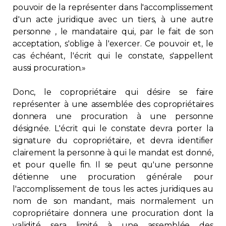
pouvoir de la représenter dans l'accomplissement
Contact
d'un acte juridique avec un tiers, à une autre
personne , le mandataire qui, par le fait de son
Adhésion
acceptation, s'oblige à l'exercer. Ce pouvoir et, le
cas échéant, l'écrit qui le constate, s'appellent
aussi procuration.»
Donc, le copropriétaire qui désire se faire
Zone Membres
représenter à une assemblée des copropriétaires
donnera une procuration à une personne
Français
désignée. L'écrit qui le constate devra porter la
signature du copropriétaire, et devra identifier
clairement la personne à qui le mandat est donné,
et pour quelle fin. Il se peut qu'une personne
détienne une procuration générale pour
l'accomplissement de tous les actes juridiques au
nom de son mandant, mais normalement un
copropriétaire donnera une procuration dont la
validité sera limité à une assemblée des