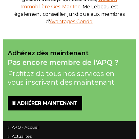
Immobilière Ges-Mar Inc.
Me Lebeau est
également conseiller juridique aux membres
d'
Avantages Condo
.
Adhérez dès maintenant
Pas encore membre de l'APQ ?
Profitez de tous nos services en
vous inscrivant dès maintenant
ADHÉRER MAINTENANT
APQ - Accueil
Actualités