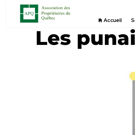
Accueil
S
Les punais