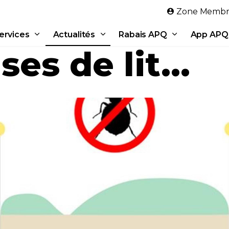
Aller au contenu principal
Zone Membr
ervices
Actualités
Rabais APQ
App APQ
es de lit...