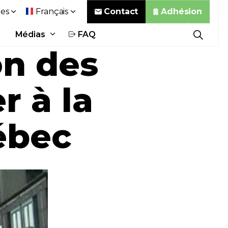
Contact
Adhésion
es
Français
Médias
FAQ
on des
 à la
ébec