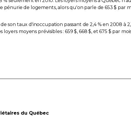
s 0,8 % seulement en 2010. Les loyers moyens à Québec 
e pénurie de logements, alors qu'on parle de 653 $ par m
de son taux d'inoccupation passant de 2,4 % en 2008 à 2,1
es loyers moyens prévisibles : 659 $, 668 $, et 675 $ par mo
riétaires du Québec