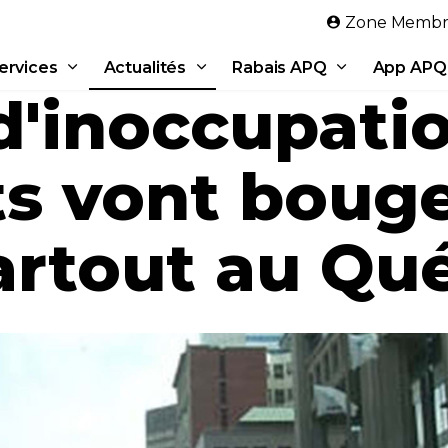
Aller au contenu principal
Zone Membr
ervices
Actualités
Rabais APQ
App APQ
d'inoccupati
s vont bouger
artout au Qu