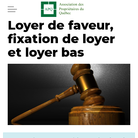
Aller au contenu principal
Loyer de faveur,
Accueil
fixation de loyer
Services
et loyer bas
Actualités
Journal
Juridique
Mot de l'éditeur
Divers