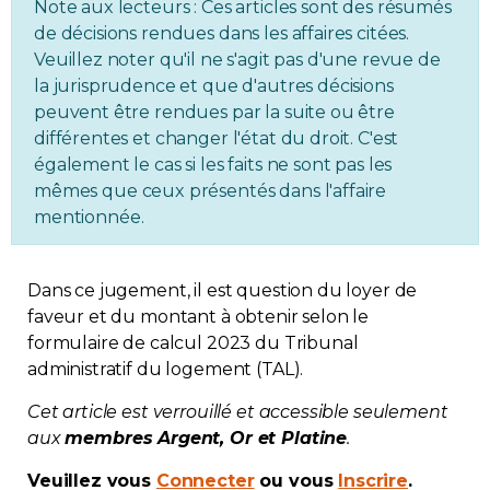
Note aux lecteurs : Ces articles sont des résumés
Immobilier
de décisions rendues dans les affaires citées.
Veuillez noter qu'il ne s'agit pas d'une revue de
la jurisprudence et que d'autres décisions
Réglementation
peuvent être rendues par la suite ou être
différentes et changer l'état du droit. C'est
Copropriété
également le cas si les faits ne sont pas les
mêmes que ceux présentés dans l'affaire
Environnement
mentionnée.
Rabais APQ
Dans ce jugement, il est question du loyer de
faveur et du montant à obtenir selon le
App APQ
formulaire de calcul 2023 du Tribunal
administratif du logement (TAL).
Médias
Cet article est verrouillé et accessible seulement
aux
membres Argent, Or et Platine
.
FAQ
Veuillez vous
Connecter
ou vous
Inscrire
.