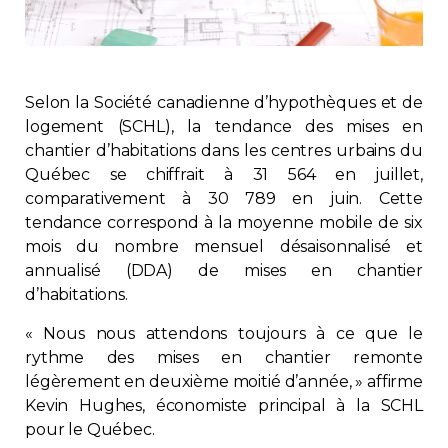
Immobilier
Réglementation
Selon la Société canadienne d’hypothèques et de
logement (SCHL), la tendance des mises en
Copropriété
chantier d’habitations dans les centres urbains du
Québec se chiffrait à 31 564 en juillet,
Environnement
comparativement à 30 789 en juin. Cette
tendance correspond à la moyenne mobile de six
Rabais APQ
mois du nombre mensuel désaisonnalisé et
annualisé (DDA) de mises en chantier
d’habitations.
App APQ
« Nous nous attendons toujours à ce que le
Médias
rythme des mises en chantier remonte
légèrement en deuxième moitié d’année, » affirme
Kevin Hughes, économiste principal à la SCHL
FAQ
pour le Québec.