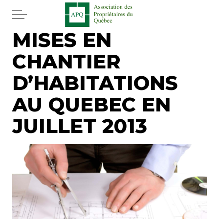
Aller au contenu principal
MISES EN
Accueil
CHANTIER
Services
D’HABITATIONS
Actualités
AU QUEBEC EN
JUILLET 2013
Journal
Juridique
Mot de l'éditeur
Divers