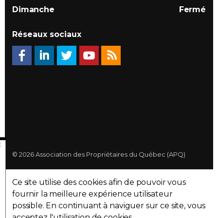
Dimanche
Fermé
Réseaux sociaux
© 2026 Association des Propriétaires du Québec (APQ)
Politique de confidentialité
Ce site utilise des cookies afin de pouvoir vous
Plan du site
fournir la meilleure expérience utilisateur
possible. En continuant à naviguer sur ce site, vous
Made with
uSkinned
acceptez l'utilisation de cookies.