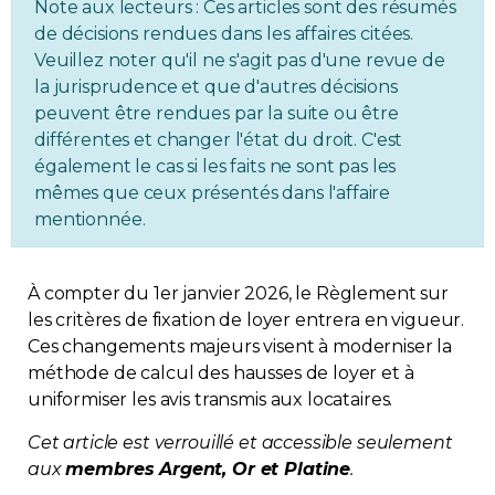
Note aux lecteurs : Ces articles sont des résumés
Immobilier
de décisions rendues dans les affaires citées.
Veuillez noter qu'il ne s'agit pas d'une revue de
la jurisprudence et que d'autres décisions
Réglementation
peuvent être rendues par la suite ou être
différentes et changer l'état du droit. C'est
Copropriété
également le cas si les faits ne sont pas les
mêmes que ceux présentés dans l'affaire
Environnement
mentionnée.
Rabais APQ
À compter du 1er janvier 2026, le Règlement sur
les critères de fixation de loyer entrera en vigueur.
App APQ
Ces changements majeurs visent à moderniser la
méthode de calcul des hausses de loyer et à
Médias
uniformiser les avis transmis aux locataires.
Cet article est verrouillé et accessible seulement
FAQ
aux
membres Argent, Or et Platine
.