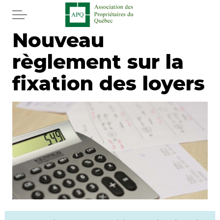
Aller au contenu principal
Nouveau
Accueil
règlement sur la
Services
fixation des loyers
Actualités
Journal
Juridique
Mot de l'éditeur
Divers