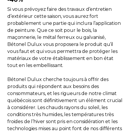
Immobilier
Si vous prévoyez faire des travaux d’entretien
d’extérieur cette saison, vous aurez fort
Réglementation
probablement une partie qui inclura l’application
de peinture. Que ce soit pour le bois, la
maçonnerie, le métal ferreux ou galvanisé,
Copropriété
Bétonel Dulux vous proposera le produit qu’il
vous faut et qui vous permettra de protéger les
Environnement
matériaux de votre établissement en bon état
tout en les embellissant.
Rabais APQ
Bétonel Dulux cherche toujours à offrir des
produits qui répondent aux besoins des
App APQ
consommateurs, et les rigueurs de notre climat
québécois sont définitivement un élément crucial
Médias
à considérer. Les chauds rayons du soleil, les
conditions très humides, les températures très
FAQ
froides de l’hiver sont pris en considération et les
technologies mises au point font de nos différents