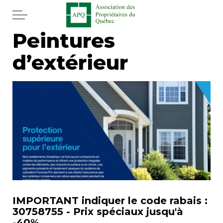
Aller au contenu principal
Peintures
Accueil
d’extérieur
Services
Actualités
Journal
Juridique
Mot de l'éditeur
IMPORTANT indiquer le code rabais :
Divers
30758755 - Prix spéciaux jusqu'à
-40%