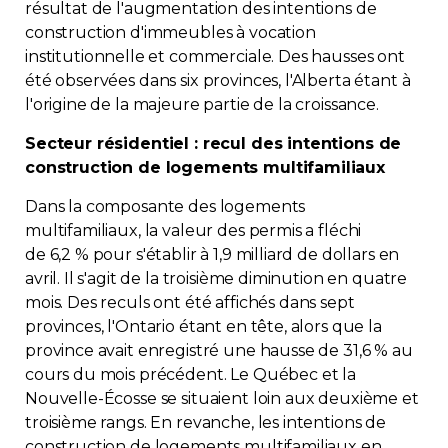
résultat de l'augmentation des intentions de
Contact
construction d'immeubles à vocation
institutionnelle et commerciale. Des hausses ont
Adhésion
été observées dans six provinces, l'Alberta étant à
l'origine de la majeure partie de la croissance.
Secteur résidentiel : recul des intentions de
construction de logements multifamiliaux
Zone Membres
Dans la composante des logements
multifamiliaux, la valeur des permis a fléchi
Français
de 6,2 % pour s'établir à 1,9 milliard de dollars en
avril. Il s'agit de la troisième diminution en quatre
mois. Des reculs ont été affichés dans sept
provinces, l'Ontario étant en tête, alors que la
province avait enregistré une hausse de 31,6 % au
cours du mois précédent. Le Québec et la
Nouvelle-Écosse se situaient loin aux deuxième et
troisième rangs. En revanche, les intentions de
construction de logements multifamiliaux en