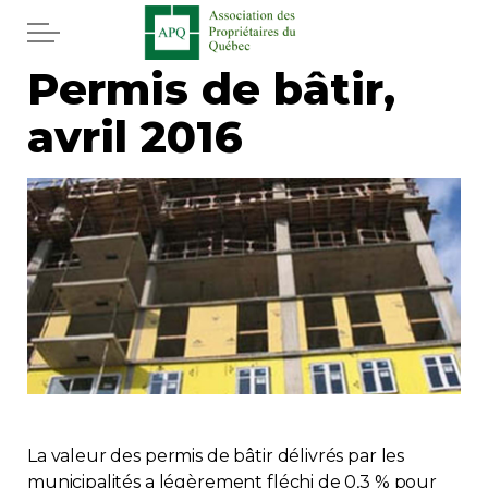
Aller au contenu principal
Permis de bâtir,
Accueil
avril 2016
Services
Actualités
Journal
Juridique
Mot de l'éditeur
Divers
La valeur des permis de bâtir délivrés par les
municipalités a légèrement fléchi de 0,3 % pour