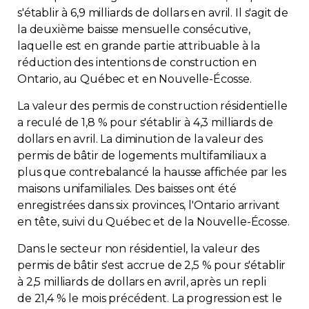
s'établir à 6,9 milliards de dollars en avril. Il s'agit de
Immobilier
la deuxième baisse mensuelle consécutive,
laquelle est en grande partie attribuable à la
Réglementation
réduction des intentions de construction en
Ontario, au Québec et en Nouvelle-Écosse.
Copropriété
La valeur des permis de construction résidentielle
a reculé de 1,8 % pour s'établir à 4,3 milliards de
Environnement
dollars en avril. La diminution de la valeur des
permis de bâtir de logements multifamiliaux a
Rabais APQ
plus que contrebalancé la hausse affichée par les
maisons unifamiliales. Des baisses ont été
enregistrées dans six provinces, l'Ontario arrivant
App APQ
en tête, suivi du Québec et de la Nouvelle-Écosse.
Médias
Dans le secteur non résidentiel, la valeur des
permis de bâtir s'est accrue de 2,5 % pour s'établir
à 2,5 milliards de dollars en avril, après un repli
FAQ
de 21,4 % le mois précédent. La progression est le