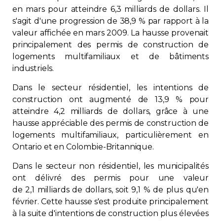
en mars pour atteindre 6,3 milliards de dollars. Il
Immobilier
s'agit d'une progression de 38,9 % par rapport à la
valeur affichée en mars 2009. La hausse provenait
Réglementation
principalement des permis de construction de
logements multifamiliaux et de bâtiments
Copropriété
industriels.
Dans le secteur résidentiel, les intentions de
Environnement
construction ont augmenté de 13,9 % pour
atteindre 4,2 milliards de dollars, grâce à une
Rabais APQ
hausse appréciable des permis de construction de
logements multifamiliaux, particulièrement en
Ontario et en Colombie-Britannique.
App APQ
Dans le secteur non résidentiel, les municipalités
Médias
ont délivré des permis pour une valeur
de 2,1 milliards de dollars, soit 9,1 % de plus qu'en
février. Cette hausse s'est produite principalement
FAQ
à la suite d'intentions de construction plus élevées