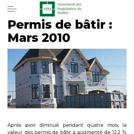
Aller au contenu principal
Permis de bâtir :
Accueil
Mars 2010
Services
Actualités
Journal
Juridique
Mot de l'éditeur
Divers
Après avoir diminué pendant quatre mois, la
valeur des permis de bâtir a augmenté de 12,2 %