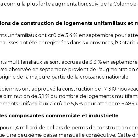
 a connu la plus forte augmentation, suivi de la Colombi
tions de construction de logements unifamiliaux et m
s unifamiliaux ont crû de 3,4 % en septembre pour atteind
sses ont été enregistrées dans six provinces, l'Ontario et
 multifamiliaux se sont accrues de 3,3 % en septembre pour
ausse observée en septembre provient de l'augmentation d
origine de la majeure partie de la croissance nationale.
anadiennes ont approuvé la construction de 17 310 nouvea
ne diminution de 5,1 % du nombre de logements multifamilia
ents unifamiliaux a crû de 5,6 % pour atteindre 6 485 u
s les composantes commerciale et industrielle
 pour 1,4 milliard de dollars de permis de construction c
itue une deuxième baisse mensuelle consécutive. Cette di