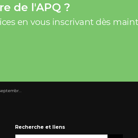
e de l'APQ ?
vices en vous inscrivant dès mai
ptembre 2013
Recherche et liens