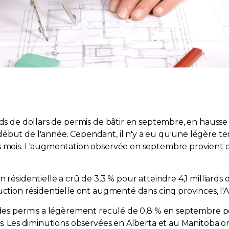
ds de dollars de permis de bâtir en septembre, en hausse de
ébut de l'année. Cependant, il n'y a eu qu'une légère ten
s mois. L'augmentation observée en septembre provient d
 résidentielle a crû de 3,3 % pour atteindre 4,1 milliards 
uction résidentielle ont augmenté dans cinq provinces, l'
des permis a légèrement reculé de 0,8 % en septembre pour s
ois. Les diminutions observées en Alberta et au Manitoba 