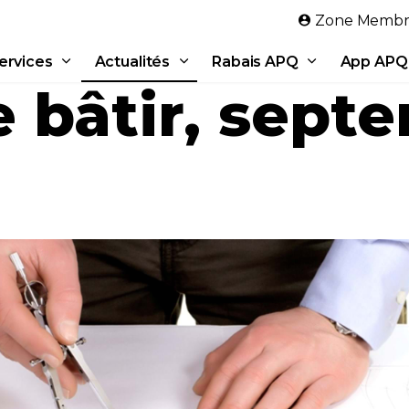
Aller au contenu principal
Zone Membr
ervices
Actualités
Rabais APQ
App APQ
 bâtir, sept