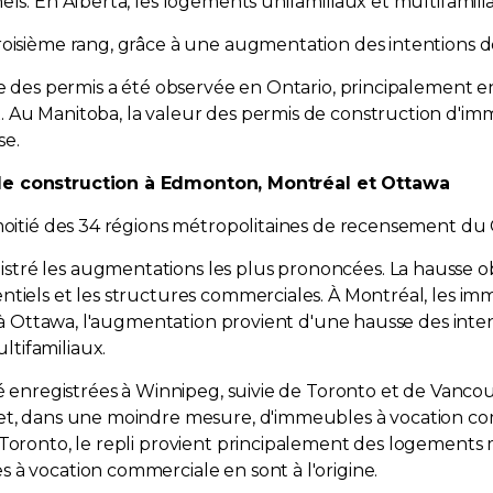
ls. En Alberta, les logements unifamiliaux et multifamilia
roisième rang, grâce à une augmentation des intentions d
le des permis a été observée en Ontario, principalement en
. Au Manitoba, la valeur des permis de construction d'i
se.
 de construction à Edmonton, Montréal et Ottawa
 moitié des 34 régions métropolitaines de recensement du
stré les augmentations les plus prononcées. La hausse 
ntiels et les structures commerciales. À Montréal, les im
qu'à Ottawa, l'augmentation provient d'une hausse des int
tifamiliaux.
té enregistrées à Winnipeg, suivie de Toronto et de Vancou
 et, dans une moindre mesure, d'immeubles à vocation c
Toronto, le repli provient principalement des logements m
 à vocation commerciale en sont à l'origine.