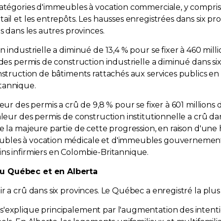
catégories d'immeubles à vocation commerciale, y compris 
ail et les entrepôts. Les hausses enregistrées dans six pr
s dans les autres provinces.
 industrielle a diminué de 13,4 % pour se fixer à 460 mill
des permis de construction industrielle a diminué dans six
nstruction de bâtiments rattachés aux services publics en 
tannique.
eur des permis a crû de 9,8 % pour se fixer à 601 millions d
aleur des permis de construction institutionnelle a crû da
e la majeure partie de cette progression, en raison d'une
ubles à vocation médicale et d'immeubles gouvernemen
ns infirmiers en Colombie-Britannique.
au Québec et en Alberta
 a crû dans six provinces. Le Québec a enregistré la plus 
s'explique principalement par l'augmentation des intent