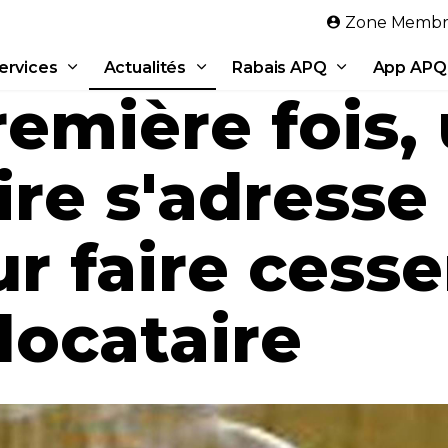
Aller au contenu principal
Zone Membr
ervices
Actualités
Rabais APQ
App APQ
remière fois,
ire s'adresse 
r faire cesse
locataire