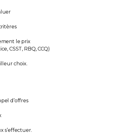
aluer
critères
ement le prix
ustice, CSST, RBQ, CCQ)
illeur choix.
appel d’offres
x
x s’effectuer.