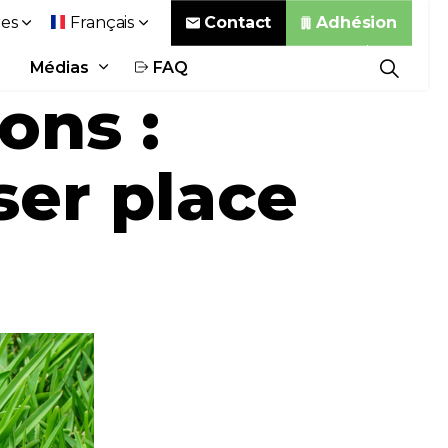
Contact
Adhésion
es
Français
Médias
FAQ
ons :
sser place