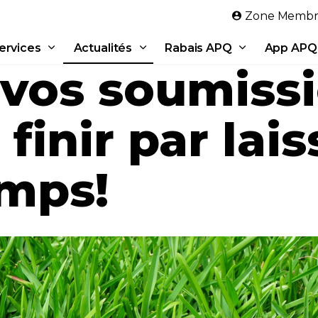
Aller au contenu principal
Zone Membr
ervices
Actualités
Rabais APQ
App APQ
vos soumissi
 finir par lai
emps!