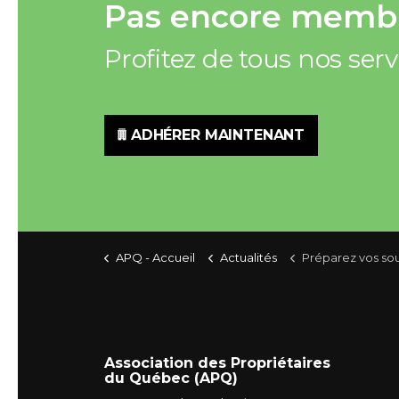
Pas encore membr
Profitez de tous nos ser
ADHÉRER MAINTENANT
APQ - Accueil
Actualités
Préparez vos soumissions : L’hiver va finir pa
Association des Propriétaires
du Québec (APQ)