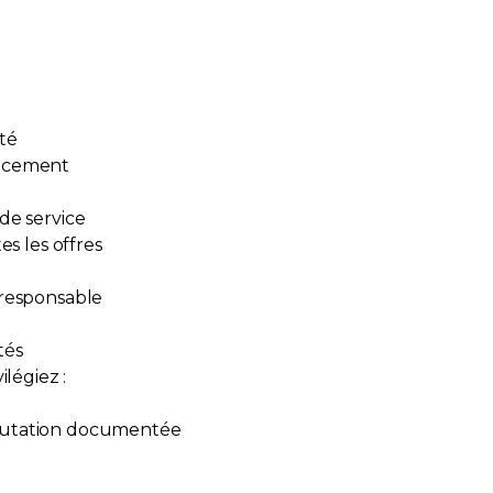
ité
ancement
de service
es les offres
 responsable
tés
ilégiez :
putation documentée