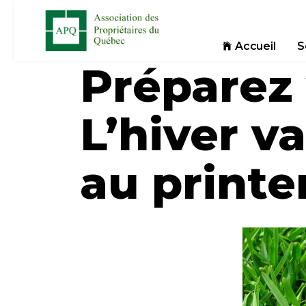
Accueil
S
Préparez 
L’hiver va
au print