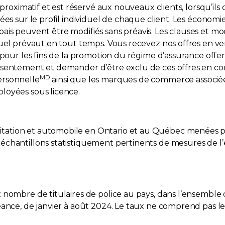
pproximatif et est réservé aux nouveaux clients, lorsqu’il
es sur le profil individuel de chaque client. Les économie
rabais peuvent être modifiés sans préavis. Les clauses et mo
equel prévaut en tout temps. Vous recevez nos offres en
 pour les fins de la promotion du régime d’assurance offe
nsentement et demander d’être exclu de ces offres en c
MD
ersonnelle
ainsi que les marques de commerce associ
loyées sous licence.
bitation et automobile en Ontario et au Québec menées 
 échantillons statistiquement pertinents de mesures de l
 : nombre de titulaires de police au pays, dans l’ensembl
éance, de janvier à août 2024. Le taux ne comprend pas les 