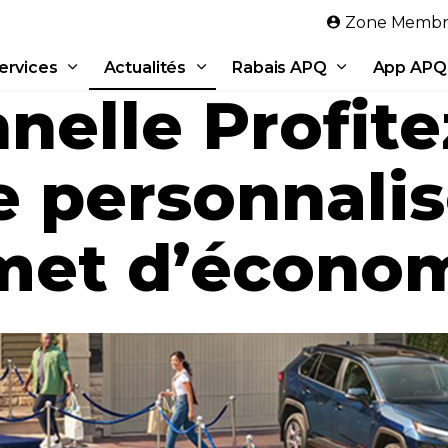
Aller au contenu principal
Zone Membr
ervices
Actualités
Rabais APQ
App APQ
nelle Profite
 personnalis
met d’économ