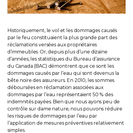
Immobilier
Réglementation
Historiquement, le vol et les dommages causés
par le feu constituaient la plus grande part des
Copropriété
réclamations versées aux propriétaires
d’immeubles. Or, depuis plus d’une dizaine
Environnement
d’années, les statistiques du Bureau d’assurance
du Canada (BAC) démontrent que ce sont les
Rabais APQ
dommages causés par l’eau qui sont devenus la
bête noire des assureurs. En 2010, les sommes
déboursées en réclamation associées aux
App APQ
dommages par l’eau représentaient 50 % des
indemnités payées. Bien que nous ayons peu de
Médias
contrôle sur dame nature, nous pouvons réduire
les risques de dommages par l’eau par
FAQ
l’application de mesures préventives relativement
simples.