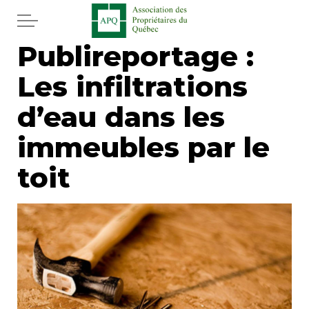
Aller au contenu principal
Publireportage :
Accueil
Les infiltrations
Services
d’eau dans les
Actualités
immeubles par le
toit
Journal
Juridique
Mot de l'éditeur
Divers