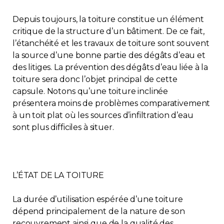
Contact
Depuis toujours, la toiture constitue un élément
critique de la structure d’un bâtiment. De ce fait,
Adhésion
l’étanchéité et les travaux de toiture sont souvent
la source d’une bonne partie des dégâts d’eau et
des litiges. La prévention des dégâts d’eau liée à la
toiture sera donc l’objet principal de cette
capsule. Notons qu’une toiture inclinée
Zone Membres
présentera moins de problèmes comparativement
à un toit plat où les sources d’infiltration d’eau
Français
sont plus difficiles à situer.
L’ÉTAT DE LA TOITURE
La durée d’utilisation espérée d’une toiture
dépend principalement de la nature de son
recouvrement ainsi que de la qualité des