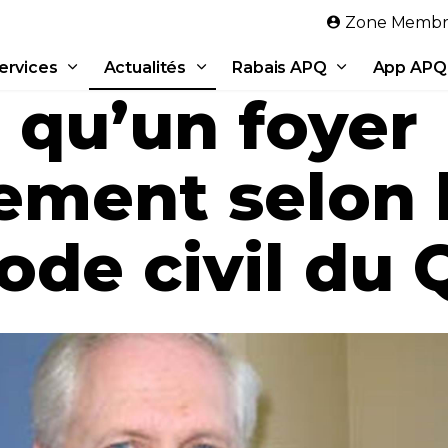
Aller au contenu principal
Zone Membr
ervices
Actualités
Rabais APQ
App APQ
 qu’un foyer
ment selon l
ode civil du