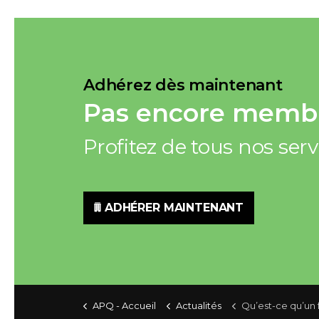
Adhérez dès maintenant
Pas encore membr
Profitez de tous nos ser
ADHÉRER MAINTENANT
APQ - Accueil
Actualités
Qu’est-ce qu’un foyer d’hébergement selon l’article