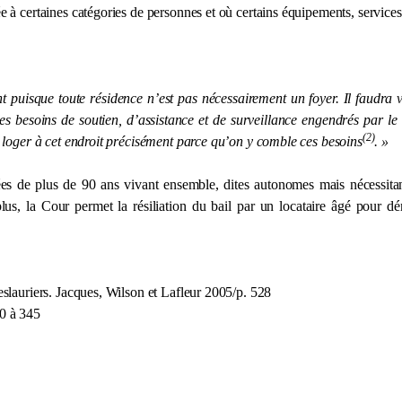
e à certaines catégories de personnes et où certains équipements, services s
puisque toute résidence n’est pas nécessairement un foyer. Il faudra vér
s besoins de soutien, d’assistance et de surveillance engendrés par le vi
(2)
de loger à cet endroit précisément parce qu’on y comble ces besoins
. »
ées de plus de 90 ans vivant ensemble, dites autonomes mais nécessitan
plus,
la Cour
permet la résiliation du bail par un locataire âgé pour 
eslauriers. Jacques, Wilson et Lafleur 2005/p. 528
40 à 345